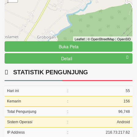
Leaflet
|
© OpenStreetMap
|
OpenSID
Buka Peta
Detail
STATISTIK PENGUNJUNG
Hari ini
:
55
Kemarin
:
156
Total Pengunjung
:
96,748
Sistem Operasi
:
Android
IP Address
:
216.73.217.62