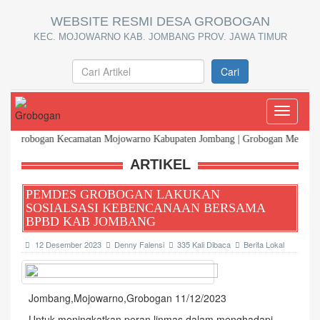
WEBSITE RESMI DESA GROBOGAN
KEC. MOJOWARNO KAB. JOMBANG PROV. JAWA TIMUR
Cari
Toggle
navigati
Grobogan Kecamatan Mojowarno Kabupaten Jombang | Grobogan Menuju Desa Be
ARTIKEL
PEMDES GROBOGAN LAKUKAN
SOSIALSASI KEBENCANAAN BERSAMA
BPBD KAB JOMBANG
12 Desember 2023
Denny Falensi
335 Kali Dibaca
Berita Lokal
Jombang,Mojowarno,Grobogan 11/12/2023
Untuk meningkatkan peran linmas dalam menghadapi