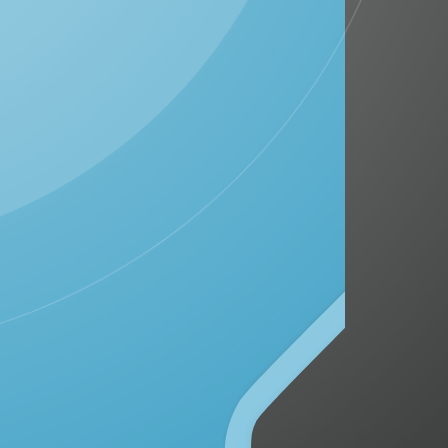
DESA GROBOGAN
Kecamatan Mojowarno, Kabupaten Jombang
Provinsi Jawa Timur