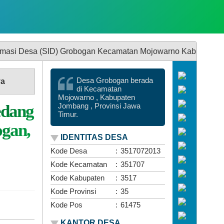
D) Grobogan Kecamatan Mojowarno Kabupaten Jombang | Grobo
Desa Grobogan berada
ya
di Kecamatan
Mojowarno , Kabupaten
edang
Jombang , Provinsi Jawa
Timur.
ogan,
IDENTITAS DESA
Kode Desa
:
3517072013
Kode Kecamatan
:
351707
Kode Kabupaten
:
3517
Kode Provinsi
:
35
Kode Pos
:
61475
KANTOR DESA