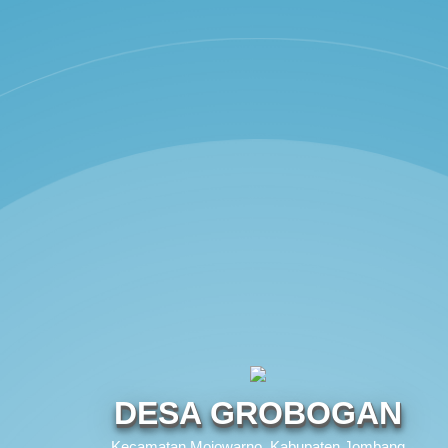
DESA GROBOGAN
Kecamatan Mojowarno, Kabupaten Jombang