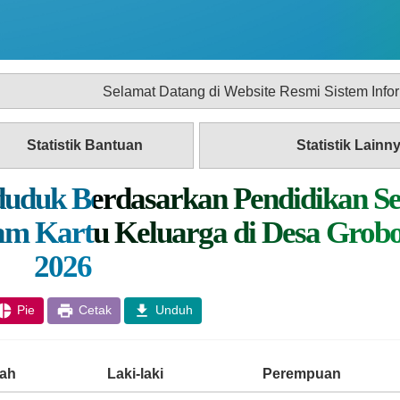
Selamat Datang di Website Resmi Sistem Informasi Desa (SI
Statistik Bantuan
Statistik Lainn
duduk Berdasarkan Pendidikan S
am Kartu Keluarga di Desa Grob
2026
Pie
Cetak
Unduh
ah
Laki-laki
Perempuan