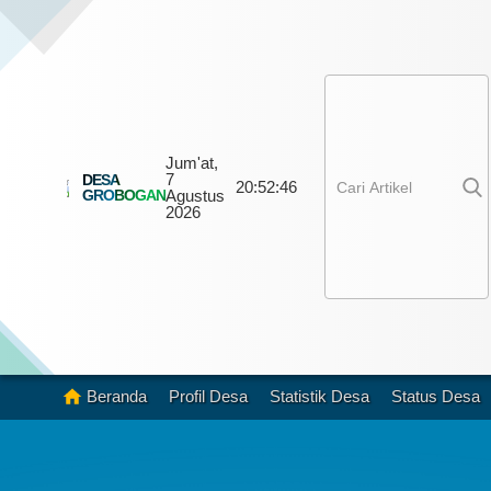
Jum'at,
7
DESA
20:
52:
47
GROBOGAN
Agustus
2026
Beranda
Profil Desa
Statistik Desa
Status Desa