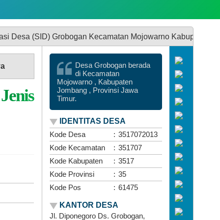
 Grobogan Kecamatan Mojowarno Kabupaten Jombang | Groboga
Desa Grobogan berada
ya
di Kecamatan
Mojowarno , Kabupaten
Jenis
Jombang , Provinsi Jawa
Timur.
IDENTITAS DESA
Kode Desa
:
3517072013
Kode Kecamatan
:
351707
Kode Kabupaten
:
3517
Kode Provinsi
:
35
Kode Pos
:
61475
KANTOR DESA
Jl. Diponegoro Ds. Grobogan,