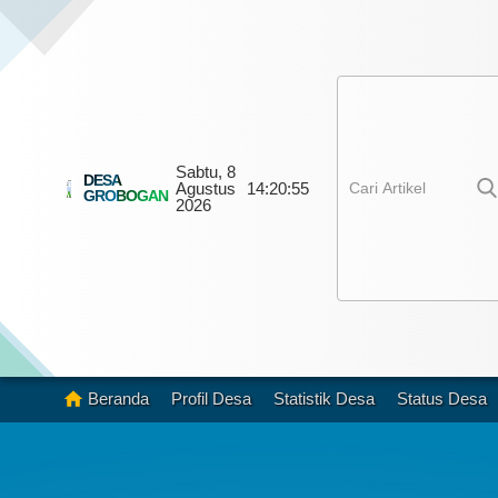
Sabtu, 8
DESA
Agustus
14:
20:
56
GROBOGAN
2026
Beranda
Profil Desa
Statistik Desa
Status Desa