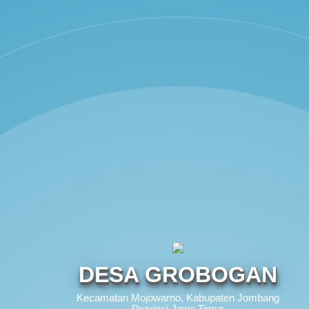
DESA GROBOGAN
Kecamatan Mojowarno, Kabupaten Jombang
Provinsi Jawa Timur