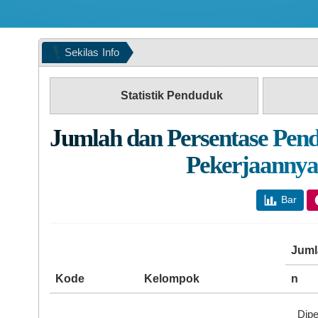
Sekilas
Info
Se
Statistik Penduduk
Jumlah dan Persentase Pend
Pekerjaannya
Bar
Juml
Kode
Kelompok
n
Dipe