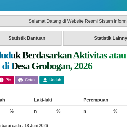
lamat Datang di Website Resmi Sistem Informasi Desa (SID)
Statistik Bantuan
Statistik Lainn
uduk Berdasarkan Aktivitas atau 
 di Desa Grobogan, 2026
Pie
Cetak
Unduh
ah
Laki-laki
Perempuan
%
n
%
n
%
rbarui pada : 18 Juni 2026