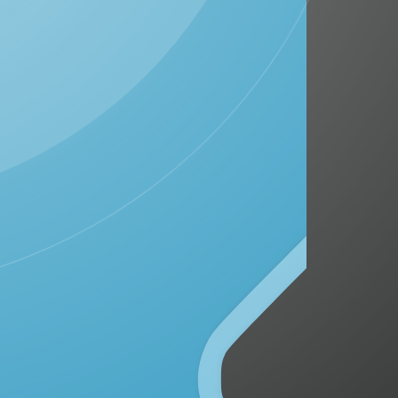
DESA GROBOGAN
Kecamatan Mojowarno, Kabupaten Jombang
Provinsi Jawa Timur