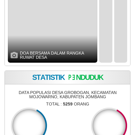
DOA BERSAMA DALAM RANGKA
MUSDES RK
RUWAT DESA
S
T
A
T
I
S
T
I
K
P
E
N
D
U
D
U
K
DATA POPULASI DESA GROBOGAN, KECAMATAN
MOJOWARNO, KABUPATEN JOMBANG
TOTAL :
5259
ORANG