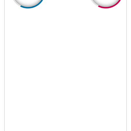
2673
2586
Laki-laki
Perempuan