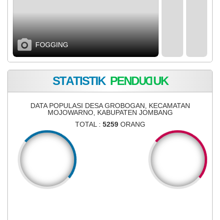
FOGGING
Panorama W
S
T
A
T
I
S
T
I
K
P
E
N
D
U
D
U
K
DATA POPULASI DESA GROBOGAN, KECAMATAN
MOJOWARNO, KABUPATEN JOMBANG
TOTAL :
5259
ORANG
2673
2586