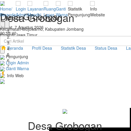
Home/
Login
Layanan
Ruang
Ganti
Statistik
Info
Desa Grobogan
Desa Grobogan
Beranda
Admin
Mandiri
Lapor
Warna
Pengunjung
Website
Jum'at, 7 Agustus 2026
Kecamatan Mojowarno, Kabupaten Jombang
20:
55:
40
Provinsi Jawa Timur
Beranda
Profil Desa
Statistik Desa
Status Desa
La
Pengunjung
Login Admin
Ganti Warna
Info Web
Desa Grobogan