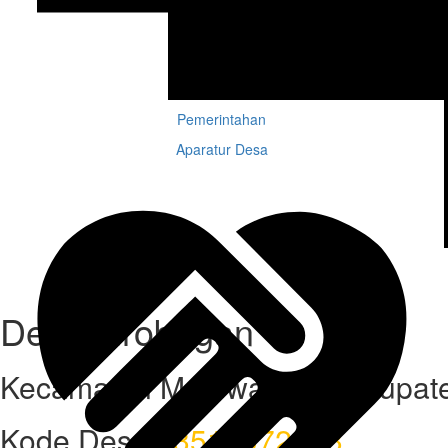
Pemerintahan
Aparatur Desa
Desa Grobogan
Kecamatan Mojowarno, Kabupaten
Kode Desa :
3517072013